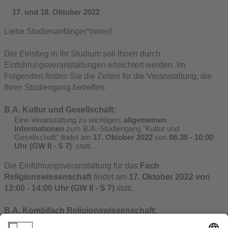
17. und 18. Oktober 2022
Liebe Studienanfänger*innen!
Der Einstieg in Ihr Studium soll Ihnen durch
Einführungsveranstaltungen erleichtert werden. Im
Folgenden finden Sie die Zeiten für die Veranstaltung, die
Ihren Studiengang betreffen.
B.A. Kultur und Gesellschaft:
Eine Veranstaltung zu wichtigen,
allgemeinen
Informationen
zum B.A.-Studiengang "Kultur und
Gesellschaft" findet am
17. Oktober 2022
von
08:30 - 10:00
Uhr (GW II - S 7)
statt.
Die Einführungsveranstaltung für das
Fach
Religionswissenschaft
findet am
17. Oktober 2022 von
13:00 - 14:00 Uhr (GW II - S 7)
statt.
B.A. Kombifach Religionswissenschaft:
Die Einführungsveranstaltung für das Kombifach findet am