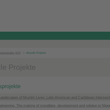
nwartskultur (IrG)
>
Aktuelle Projekte
le Projekte
projekte
Landscapes of Muslim Lives: Latin American and Caribbean Intersect
gineering. The making of moralities, development and religion in Niger