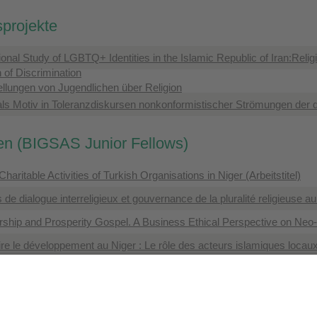
projekte
ional Study of LGBTQ+ Identities in the Islamic Republic of Iran:Reli
 of Discrimination
ellungen von Jugendlichen über Religion
 als Motiv in Toleranzdiskursen nonkonformistischer Strömungen der 
en (BIGSAS Junior Fellows)
haritable Activities of Turkish Organisations in Niger (Arbeitstitel)
 de dialogue interreligieux et gouvernance de la pluralité religieuse a
rship and Prosperity Gospel. A Business Ethical Perspective on Ne
ire le développement au Niger : Le rôle des acteurs islamiques locaux 
nsprojekte
s to Berlin: How religious actors navigate the entangled complexiti